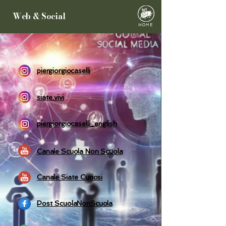
Web & Social
HOME
piergiorgiocaselli
siate.vivi
piergiorgiocaselli_english
Canale Scuola Non Scuola
Canale Siate Curiosi
Post ScuolaNonScuola